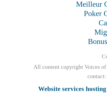
Meilleur 
Poker O
Ca
Mig
Bonus
C
All content copyright
Voices of
contact
Website services hostin